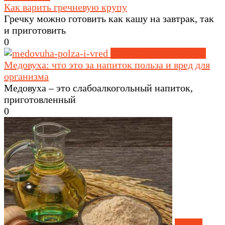
Как варить гречневую крупу
Гречку можно готовить как кашу на завтрак, так
и приготовить
0
Алкогольные напитки
Медовуха: что это за напиток польза и вред для
организма
Медовуха – это слабоалкогольный напиток,
приготовленный
0
Масла