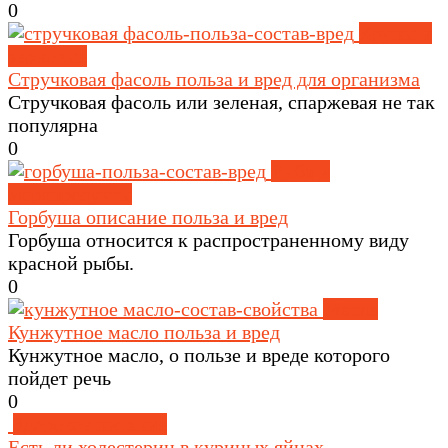
0
Крупы и
зерновые
Стручковая фасоль польза и вред для организма
Стручковая фасоль или зеленая, спаржевая не так
популярна
0
Рыба и
морепродукты
Горбуша описание польза и вред
Горбуша относится к распространенному виду
красной рыбы.
0
Масла
Кунжутное масло польза и вред
Кунжутное масло, о пользе и вреде которого
пойдет речь
0
Здоровое питание
Есть ли холестерин в куриных яйцах