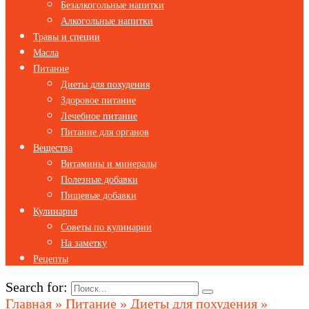
Безалкогольные напитки
Алкогольные напитки
Травы и специи
Масла
Питание
Диеты для похудения
Здоровое питание
Лечебное питание
Питание для органов
Вещества
Витамины и минералы
Полезные добавки
Пищевые добавки
Кулинария
Советы по кулинарии
На заметку
Рецепты
Search for:
Главная
»
Питание
»
Диеты для похудения
»