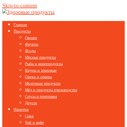
Skip to content
Главная
Продукты
Овощи
Фрукты
Ягоды
Мясные продукты
Рыба и морепродукты
Крупы и зерновые
Орехи и семена
Молочные продукты
Мёд и продукты пчеловодства
Соусы и приправы
Другое
Напитки
Соки
Чай и кофе