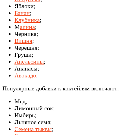
Яблоки;
Банан
;
Клубника
;
М
алина
;
Черника;
Вишня
;
Черешня;
Груши;
Апельсины
;
Ананасы;
Авокадо
.
Популярные добавки к коктейлям включают:
Мед;
Лимонный сок;
Имбирь;
Льняное семя;
Семена тыквы
;