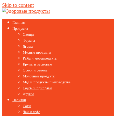
Skip to content
Главная
Продукты
Овощи
Фрукты
Ягоды
Мясные продукты
Рыба и морепродукты
Крупы и зерновые
Орехи и семена
Молочные продукты
Мёд и продукты пчеловодства
Соусы и приправы
Другое
Напитки
Соки
Чай и кофе