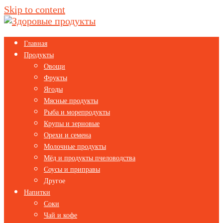
Skip to content
Главная
Продукты
Овощи
Фрукты
Ягоды
Мясные продукты
Рыба и морепродукты
Крупы и зерновые
Орехи и семена
Молочные продукты
Мёд и продукты пчеловодства
Соусы и приправы
Другое
Напитки
Соки
Чай и кофе