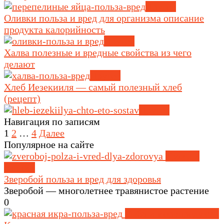
Другое
Оливки польза и вред для организма описание
продукта калорийность
Другое
Халва полезные и вредные свойства из чего
делают
Другое
Хлеб Иезекииля — самый полезный хлеб
(рецепт)
Другое
Навигация по записям
1
2
…
4
Далее
Популярное на сайте
Травы и
специи
Зверобой польза и вред для здоровья
Зверобой — многолетнее травянистое растение
0
Рыба и морепродукты