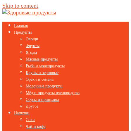
Skip to content
Главная
Продукты
Овощи
Фрукты
Ягоды
Мясные продукты
Рыба и морепродукты
Крупы и зерновые
Орехи и семена
Молочные продукты
Мёд и продукты пчеловодства
Соусы и приправы
Другое
Напитки
Соки
Чай и кофе