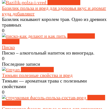
Травы и специи
Базилик польза и вред для здоровья вкус и аромат
куда добавляют
Базилик называют королем трав. Одно из древних
травяных
0
Алкогольные
напитки
Писко
Писко – алкогольный напиток из винограда.
0
Последние записи
Травы и специи
Тимьян полезные свойства и вред
Тимьян — ароматная трава с полезными
свойствами
0
Крупы и
зерновые
Стручковая фасоль польза и вред для организма