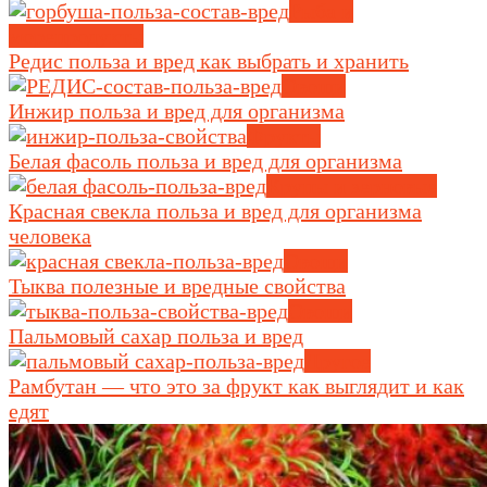
Рыба и
морепродукты
Редис польза и вред как выбрать и хранить
Овощи
Инжир польза и вред для организма
Фрукты
Белая фасоль польза и вред для организма
Крупы и зерновые
Красная свекла польза и вред для организма
человека
Овощи
Тыква полезные и вредные свойства
Овощи
Пальмовый сахар польза и вред
Другое
Рамбутан — что это за фрукт как выглядит и как
едят