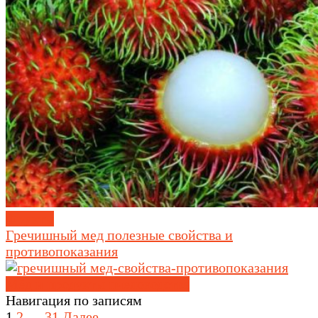
Фрукты
Гречишный мед полезные свойства и
противопоказания
Мёд и продукты пчеловодства
Навигация по записям
1
2
…
31
Далее