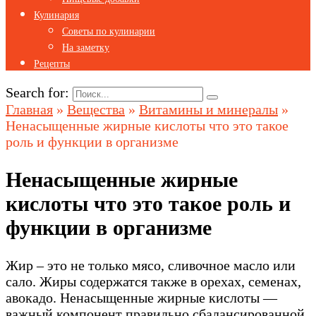
Кулинария
Советы по кулинарии
На заметку
Рецепты
Search for:
Главная
»
Вещества
»
Витамины и минералы
»
Ненасыщенные жирные кислоты что это такое
роль и функции в организме
Ненасыщенные жирные
кислоты что это такое роль и
функции в организме
Жир – это не только мясо, сливочное масло или
сало. Жиры содержатся также в орехах, семенах,
авокадо. Ненасыщенные жирные кислоты —
важный компонент правильно сбалансированной