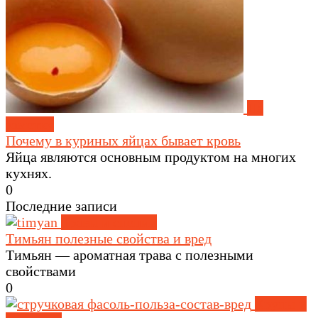
На
заметку
Почему в куриных яйцах бывает кровь
Яйца являются основным продуктом на многих
кухнях.
0
Последние записи
Травы и специи
Тимьян полезные свойства и вред
Тимьян — ароматная трава с полезными
свойствами
0
Крупы и