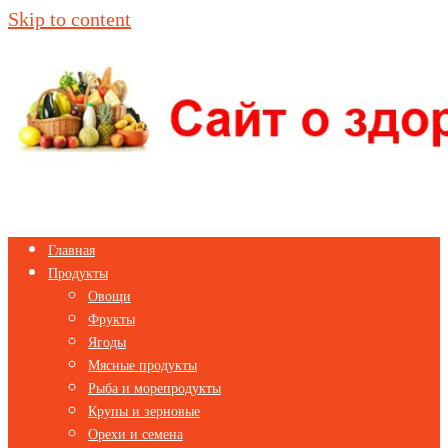
Skip to content
Главная
Продукты
Овощи
Фрукты
Ягоды
Мясные продукты
Рыба и морепродукты
Крупы и зерновые
Орехи и семена