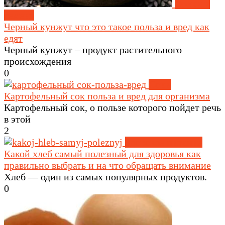
Орехи и
семена
Черный кунжут что это такое польза и вред как
едят
Черный кунжут – продукт растительного
происхождения
0
Соки
Картофельный сок польза и вред для организма
Картофельный сок, о пользе которого пойдет речь
в этой
2
Здоровое питание
Какой хлеб самый полезный для здоровья как
правильно выбрать и на что обращать внимание
Хлеб — один из самых популярных продуктов.
0