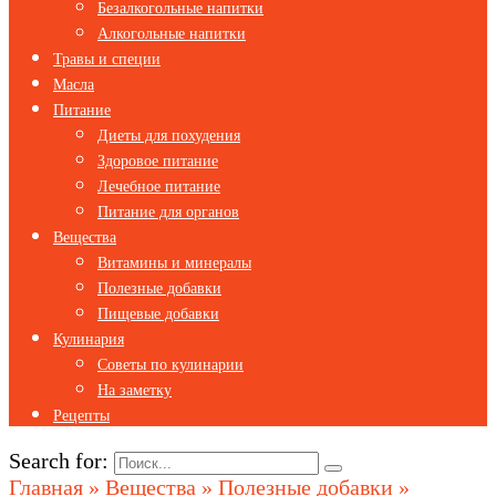
Безалкогольные напитки
Алкогольные напитки
Травы и специи
Масла
Питание
Диеты для похудения
Здоровое питание
Лечебное питание
Питание для органов
Вещества
Витамины и минералы
Полезные добавки
Пищевые добавки
Кулинария
Советы по кулинарии
На заметку
Рецепты
Search for:
Главная
»
Вещества
»
Полезные добавки
»