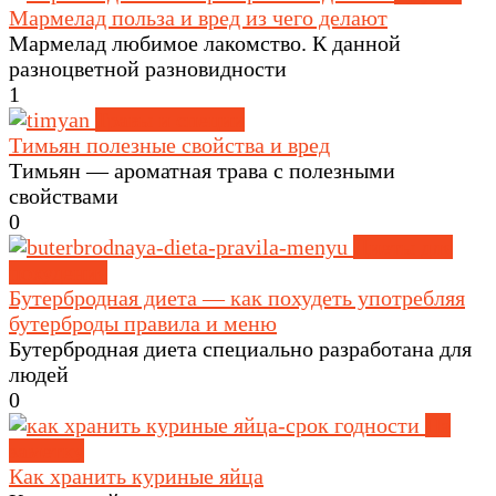
Мармелад польза и вред из чего делают
Мармелад любимое лакомство. К данной
разноцветной разновидности
1
Травы и специи
Тимьян полезные свойства и вред
Тимьян — ароматная трава с полезными
свойствами
0
Диеты для
похудения
Бутербродная диета — как похудеть употребляя
бутерброды правила и меню
Бутербродная диета специально разработана для
людей
0
На
заметку
Как хранить куриные яйца