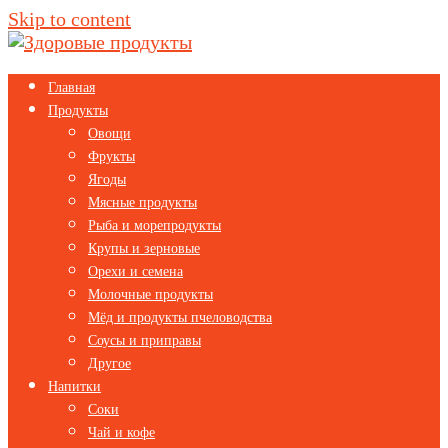
Skip to content
Главная
Продукты
Овощи
Фрукты
Ягоды
Мясные продукты
Рыба и морепродукты
Крупы и зерновые
Орехи и семена
Молочные продукты
Мёд и продукты пчеловодства
Соусы и приправы
Другое
Напитки
Соки
Чай и кофе