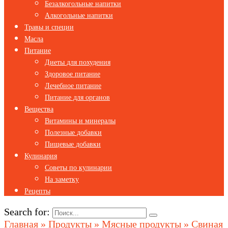
Безалкогольные напитки
Алкогольные напитки
Травы и специи
Масла
Питание
Диеты для похудения
Здоровое питание
Лечебное питание
Питание для органов
Вещества
Витамины и минералы
Полезные добавки
Пищевые добавки
Кулинария
Советы по кулинарии
На заметку
Рецепты
Search for:
Главная
»
Продукты
»
Мясные продукты
»
Свиная