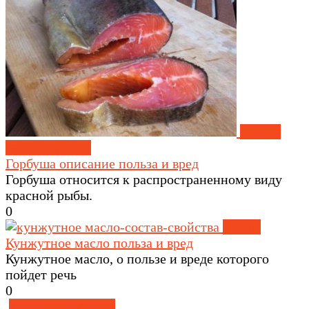
Рыба и
морепродукты
Горбуша описание польза и вред
Горбуша относится к распространенному виду
красной рыбы.
0
Масла
Кунжутное масло польза и вред
Кунжутное масло, о пользе и вреде которого
пойдет речь
0
Здоровое питание