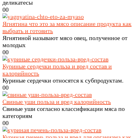
деликатесы
0
0
Ягнятина что это за мясо описание продукта как
выбрать и готовить
Ягнятиной называют мясо овец, полученное от
молодых
0
0
Куриные сердечки польза и вред состав и
калорийность
Куриные сердечки относятся к субпродуктам.
0
0
Свиные уши польза и вред калорийность
Свиные уши согласно классификации мяса по
категориям
0
0
Куриная печень польза и вред для организма как