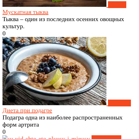
Овощи
Мускатная тыква
Тыква – один из последних осенних овощных
культур.
0
Питание
Диета при подагре
Подагра одна из наиболее распространенных
форм артрита
0
На заметку