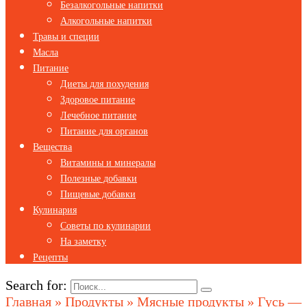
Безалкогольные напитки
Алкогольные напитки
Травы и специи
Масла
Питание
Диеты для похудения
Здоровое питание
Лечебное питание
Питание для органов
Вещества
Витамины и минералы
Полезные добавки
Пищевые добавки
Кулинария
Советы по кулинарии
На заметку
Рецепты
Search for:
Главная
»
Продукты
»
Мясные продукты
»
Гусь —