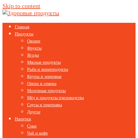
Skip to content
Главная
Продукты
Овощи
Фрукты
Ягоды
Мясные продукты
Рыба и морепродукты
Крупы и зерновые
Орехи и семена
Молочные продукты
Мёд и продукты пчеловодства
Соусы и приправы
Другое
Напитки
Соки
Чай и кофе