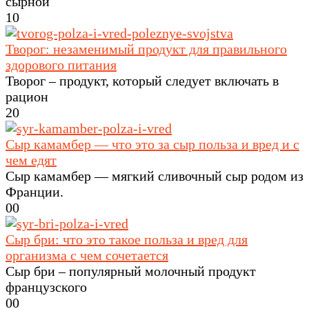
сырной
1
0
Творог: незаменимый продукт для правильного
здорового питания
Творог – продукт, который следует включать в
рацион
2
0
Сыр камамбер — что это за сыр польза и вред и с
чем едят
Сыр камамбер — мягкий сливочный сыр родом из
Франции.
0
0
Сыр бри: что это такое польза и вред для
организма с чем сочетается
Сыр бри – популярный молочный продукт
французского
0
0