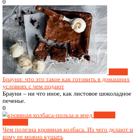
0
Другое
Брауни: что это такое как готовить в домашних
условиях с чем подают
Брауни – ни что иное, как листовое шоколадное
печенье.
0
Мясные
продукты
Чем полезна кровяная колбаса. Из чего делают и
кому ее можно кушать