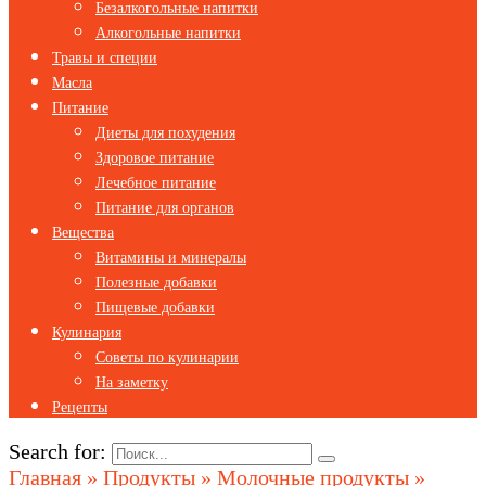
Безалкогольные напитки
Алкогольные напитки
Травы и специи
Масла
Питание
Диеты для похудения
Здоровое питание
Лечебное питание
Питание для органов
Вещества
Витамины и минералы
Полезные добавки
Пищевые добавки
Кулинария
Советы по кулинарии
На заметку
Рецепты
Search for:
Главная
»
Продукты
»
Молочные продукты
»