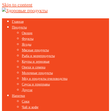
Skip to content
Главная
Продукты
Овощи
Фрукты
Ягоды
Мясные продукты
Рыба и морепродукты
Крупы и зерновые
Орехи и семена
Молочные продукты
Мёд и продукты пчеловодства
Соусы и приправы
Другое
Напитки
Соки
Чай и кофе