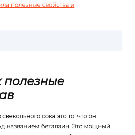
кла полезные свойства и
к полезные
тав
векольного сока это то, что он
д названием беталаин. Это мощный