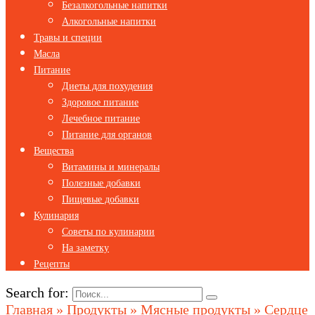
Безалкогольные напитки
Алкогольные напитки
Травы и специи
Масла
Питание
Диеты для похудения
Здоровое питание
Лечебное питание
Питание для органов
Вещества
Витамины и минералы
Полезные добавки
Пищевые добавки
Кулинария
Советы по кулинарии
На заметку
Рецепты
Search for:
Главная
»
Продукты
»
Мясные продукты
»
Сердце