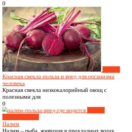
0
Овощи
Красная свекла польза и вред для организма
человека
Красная свекла низкокалорийный овощ с
полезными для
0
Рыба и
морепродукты
Налим
Налим – рыба, живущая в прохладных водах.