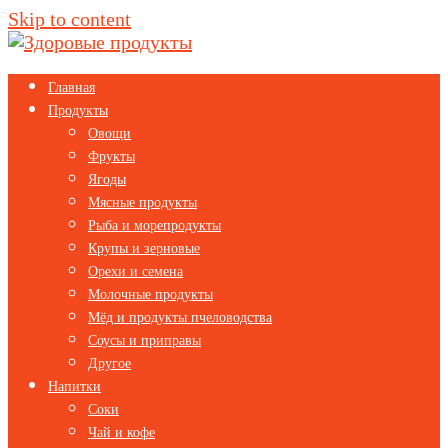
Skip to content
Главная
Продукты
Овощи
Фрукты
Ягоды
Мясные продукты
Рыба и морепродукты
Крупы и зерновые
Орехи и семена
Молочные продукты
Мёд и продукты пчеловодства
Соусы и приправы
Другое
Напитки
Соки
Чай и кофе