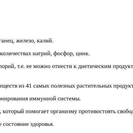
анец, железо, калий.
 количествах натрий, фосфор, цинк.
лорий, т.е. ее можно отнести к диетическим продук
еществ из 41 самых полезных растительных продукт
онирования иммунной системы.
т, который помогает организму противостоять своб
 состояние здоровья.