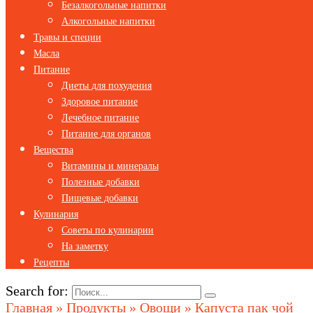
Безалкогольные напитки
Алкогольные напитки
Травы и специи
Масла
Питание
Диеты для похудения
Здоровое питание
Лечебное питание
Питание для органов
Вещества
Витамины и минералы
Полезные добавки
Пищевые добавки
Кулинария
Советы по кулинарии
На заметку
Рецепты
Search for:
Главная
»
Продукты
»
Овощи
»
Капуста пак чой