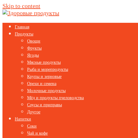
Skip to content
Главная
Продукты
Овощи
Фрукты
Ягоды
Мясные продукты
Рыба и морепродукты
Крупы и зерновые
Орехи и семена
Молочные продукты
Мёд и продукты пчеловодства
Соусы и приправы
Другое
Напитки
Соки
Чай и кофе