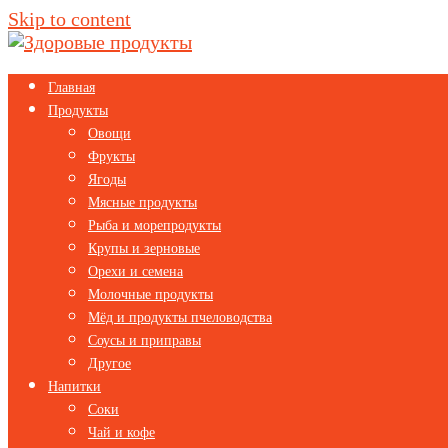
Skip to content
Главная
Продукты
Овощи
Фрукты
Ягоды
Мясные продукты
Рыба и морепродукты
Крупы и зерновые
Орехи и семена
Молочные продукты
Мёд и продукты пчеловодства
Соусы и приправы
Другое
Напитки
Соки
Чай и кофе