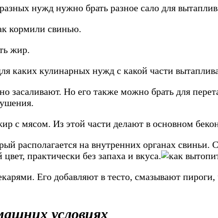
я разных нужд нужно брать разное сало для вытапли
как кормили свинью.
ть жир.
ля каких кулинарных нужд с какой части вытапливат
но засаливают. Но его также можно брать для перет
тушения.
ир с мясом. Из этой части делают в основном бекон
рый располагается на внутренних органах свиньи. 
цвет, практически без запаха и вкуса.
екарями. Его добавляют в тесто, смазывают пироги
машних условиях