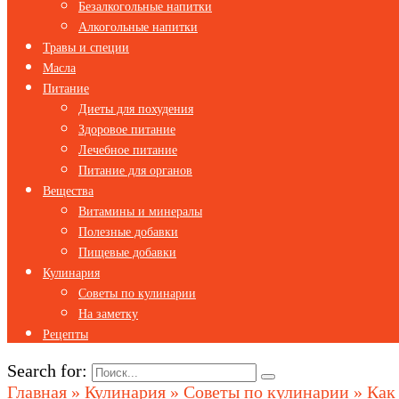
Безалкогольные напитки
Алкогольные напитки
Травы и специи
Масла
Питание
Диеты для похудения
Здоровое питание
Лечебное питание
Питание для органов
Вещества
Витамины и минералы
Полезные добавки
Пищевые добавки
Кулинария
Советы по кулинарии
На заметку
Рецепты
Search for:
Главная
»
Кулинария
»
Советы по кулинарии
»
Как