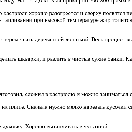
воду. На 1,5-2,0 кг сала примерно 200-300 грамм в
о кастрюля хорошо разогреется и сверху появятся п
тапливании при высокой температуре жир топится б
 перемешать деревянной лопаткой. Весь процесс вы
елить шкварки, и разлить в чистые сухие банки. К
одготовил, сложил в кастрюлю и можно заниматься 
 на плите. Сначала нужно мелко нарезать кусочки с
 духовку. Хорошо вытапливать в чугунной.