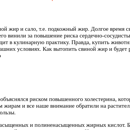
ой жир и сало, т.е. подкожный жир. Долгое время
 его винили за повышение риска сердечно-сосудист
одит в кулинарную практику. Правда, купить живот
ашних условиях. Как вытопить свиной жир и будет р
а объяснялся риском повышенного холестерина, кот
ым жирам и все наше внимание обратили на растите
пользы.
асыщенных и полиненасыщенных жирных кислот. 