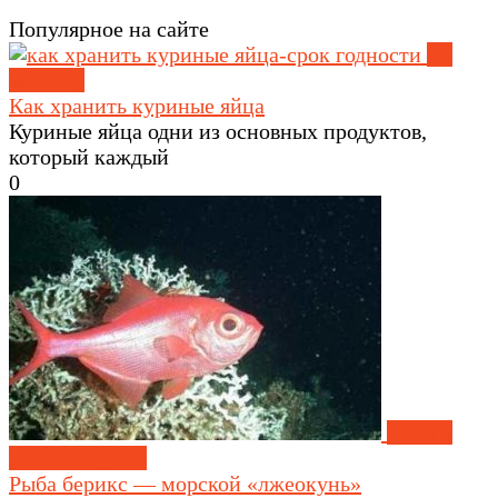
Популярное на сайте
На
заметку
Как хранить куриные яйца
Куриные яйца одни из основных продуктов,
который каждый
0
Рыба и
морепродукты
Рыба берикс — морской «лжеокунь»