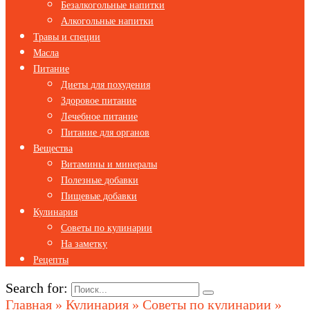
Безалкогольные напитки
Алкогольные напитки
Травы и специи
Масла
Питание
Диеты для похудения
Здоровое питание
Лечебное питание
Питание для органов
Вещества
Витамины и минералы
Полезные добавки
Пищевые добавки
Кулинария
Советы по кулинарии
На заметку
Рецепты
Search for:
Главная
»
Кулинария
»
Советы по кулинарии
»