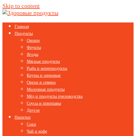
Skip to content
Главная
Продукты
Овощи
Фрукты
Ягоды
Мясные продукты
Рыба и морепродукты
Крупы и зерновые
Орехи и семена
Молочные продукты
Мёд и продукты пчеловодства
Соусы и приправы
Другое
Напитки
Соки
Чай и кофе