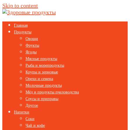
Skip to content
Главная
Продукты
Овощи
Фрукты
Ягоды
Мясные продукты
Рыба и морепродукты
Крупы и зерновые
Орехи и семена
Молочные продукты
Мёд и продукты пчеловодства
Соусы и приправы
Другое
Напитки
Соки
Чай и кофе