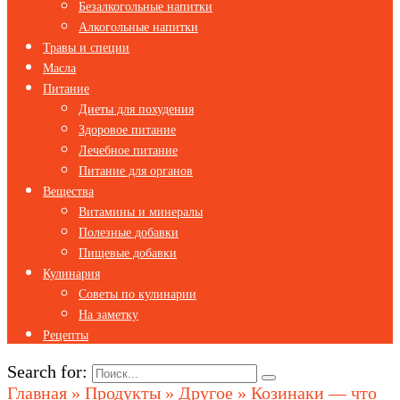
Безалкогольные напитки
Алкогольные напитки
Травы и специи
Масла
Питание
Диеты для похудения
Здоровое питание
Лечебное питание
Питание для органов
Вещества
Витамины и минералы
Полезные добавки
Пищевые добавки
Кулинария
Советы по кулинарии
На заметку
Рецепты
Search for:
Главная
»
Продукты
»
Другое
»
Козинаки — что