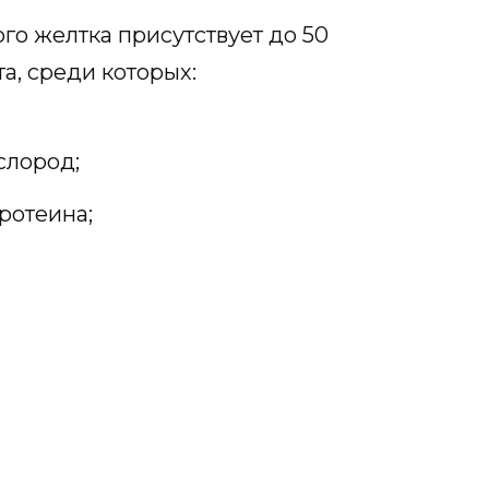
ого желтка присутствует до 50
а, среди которых:
слород;
ротеина;