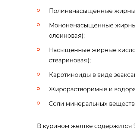
Полиненасыщенные жирные 
Мононенасыщенные жирные
олеиновая);
Насыщенные жирные кислот
стеариновая);
Каротиноиды в виде зеакса
Жирорастворимые и водора
Соли минеральных веществ
В курином желтке содержится 