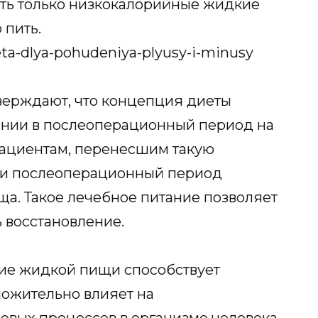
ть только низкокалорийные жидкие
 пить.
верждают, что концепция диеты
ании в послеоперационный период на
ациентам, перенесшим такую
 и послеоперационный период
а. Такое лечебное питание позволяет
 восстановление.
ние жидкой пищи способствует
ложительно влияет на
евых процессов в организме человека.