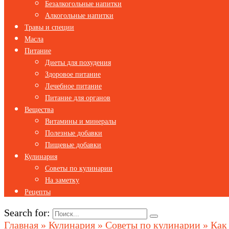
Безалкогольные напитки
Алкогольные напитки
Травы и специи
Масла
Питание
Диеты для похудения
Здоровое питание
Лечебное питание
Питание для органов
Вещества
Витамины и минералы
Полезные добавки
Пищевые добавки
Кулинария
Советы по кулинарии
На заметку
Рецепты
Search for:
Главная
»
Кулинария
»
Советы по кулинарии
»
Как