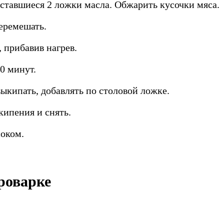
оставшиеся 2 ложки масла. Обжарить кусочки мяса.
еремешать.
 прибавив нагрев.
50 минут.
ыкипать, добавлять по столовой ложке.
кипения и снять.
соком.
роварке