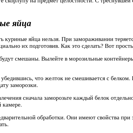
те скорлупу на предмет целостности. С треснувшей 
ые яйца
ть куриные яйца нельзя. При замораживании теряетс
циально их подготовив. Как это сделать? Вот прост
е будут смешаны. Вылейте в морозильные контейнеры
у, убедившись, что желток не смешивается с белком
дату заморозки.
влечения сначала заморозьте каждый белок отдельно
 камере.
едварительной обработки. Они имеют свойства при
ать.