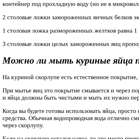
контейнер под прохладную воду (но не в микроволн
2 столовые ложки замороженных яичных белков эк
1 столовая ложка размороженных желтков равна 1
3 столовые ложки целых замороженных яиц пропо
Можно ли мыть куриные яйца п
На куриной скорлупе есть естественное покрытие,
При мытье яиц это покрытие смывается и через пор
и яйца должны быть чистыми и мыть их нужно пе
Когда вы будете готовы использовать яйца, прост
средства. Обычная водопроводная вода отлично см
через скорлупу.
Если на скорлупе остался навоз, то это место про