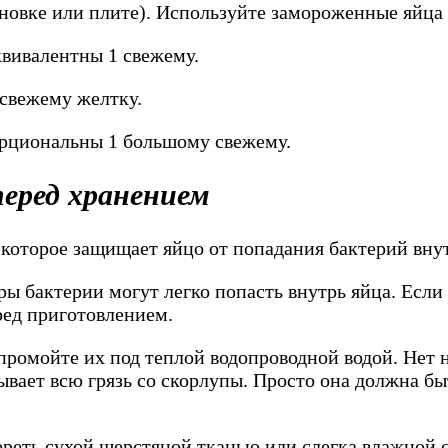
овке или плите). Используйте замороженные яйца ср
вивалентны 1 свежему.
 свежему желтку.
рциональны 1 большому свежему.
еред хранением
 которое защищает яйцо от попадания бактерий вну
ы бактерии могут легко попасть внутрь яйца. Если 
ред приготовлением.
о промойте их под теплой водопроводной водой. Не
ывает всю грязь со скорлупы. Просто она должна бы
тереть сухой шерстяной тканью или слегка влажной с