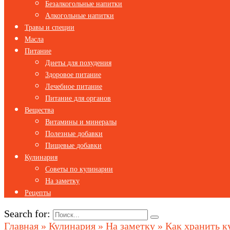
Безалкогольные напитки
Алкогольные напитки
Травы и специи
Масла
Питание
Диеты для похудения
Здоровое питание
Лечебное питание
Питание для органов
Вещества
Витамины и минералы
Полезные добавки
Пищевые добавки
Кулинария
Советы по кулинарии
На заметку
Рецепты
Search for:
Главная
»
Кулинария
»
На заметку
»
Как хранить к