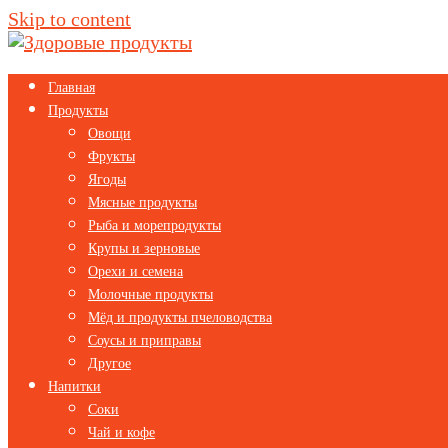
Skip to content
Главная
Продукты
Овощи
Фрукты
Ягоды
Мясные продукты
Рыба и морепродукты
Крупы и зерновые
Орехи и семена
Молочные продукты
Мёд и продукты пчеловодства
Соусы и приправы
Другое
Напитки
Соки
Чай и кофе