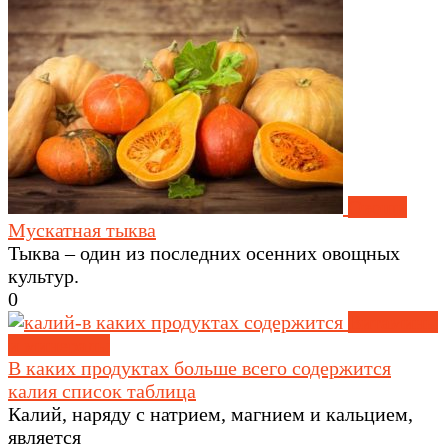
Овощи
Мускатная тыква
Тыква – один из последних осенних овощных
культур.
0
Витамины
и минералы
В каких продуктах больше всего содержится
калия список таблица
Калий, наряду с натрием, магнием и кальцием,
является