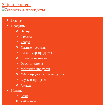
Skip to content
Главная
Продукты
Овощи
Фрукты
Ягоды
Мясные продукты
Рыба и морепродукты
Крупы и зерновые
Орехи и семена
Молочные продукты
Мёд и продукты пчеловодства
Соусы и приправы
Другое
Напитки
Соки
Чай и кофе