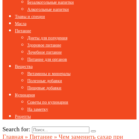
Безалкогольные напитки
Алкогольные напитки
Травы и специи
Масла
Питание
Диеты для похудения
Здоровое питание
Лечебное питание
Питание для органов
Вещества
Витамины и минералы
Полезные добавки
Пищевые добавки
Кулинария
Советы по кулинарии
На заметку
Рецепты
Search for:
Главная
»
Питание
»
Чем заменить сахар при