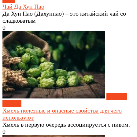
Чай Да Хун Пао
Да Хун Пао (Дахунпао) – это китайский чай со
сладковатым
0
Травы и
специи
Хмель полезные и опасные свойства для чего
используют
Хмель в первую очередь ассоциируется с пивом.
0