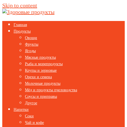
Skip to content
Главная
Продукты
Овощи
Фрукты
Ягоды
Мясные продукты
Рыба и морепродукты
Крупы и зерновые
Орехи и семена
Молочные продукты
Мёд и продукты пчеловодства
Соусы и приправы
Другое
Напитки
Соки
Чай и кофе