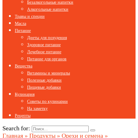
Безалкогольные напитки
Алкогольные напитки
Травы и специи
Масла
Питание
Диеты для похудения
Здоровое питание
Лечебное питание
Питание для органов
Вещества
Витамины и минералы
Полезные добавки
Пищевые добавки
Кулинария
Советы по кулинарии
На заметку
Рецепты
Search for:
Главная
»
Продукты
»
Орехи и семена
»