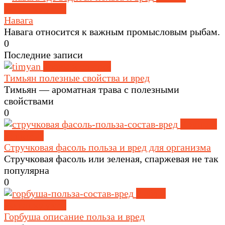
морепродукты
Навага
Навага относится к важным промысловым рыбам.
0
Последние записи
Травы и специи
Тимьян полезные свойства и вред
Тимьян — ароматная трава с полезными
свойствами
0
Крупы и
зерновые
Стручковая фасоль польза и вред для организма
Стручковая фасоль или зеленая, спаржевая не так
популярна
0
Рыба и
морепродукты
Горбуша описание польза и вред