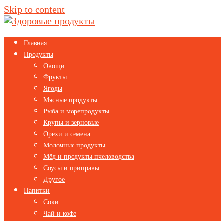
Skip to content
Главная
Продукты
Овощи
Фрукты
Ягоды
Мясные продукты
Рыба и морепродукты
Крупы и зерновые
Орехи и семена
Молочные продукты
Мёд и продукты пчеловодства
Соусы и приправы
Другое
Напитки
Соки
Чай и кофе