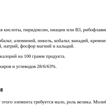
я кислоты, пиридоксин, ниацин или В3, рибофлавин
бальт, алюминий, никель, кобальт, ванадий, кремний
ий, натрий, фосфор магний и кальций.
калорий на 100 грамм продукта.
иров и углеводов 28/6/63%.
и
у этого элемента требуется мало, роль велика. Мо