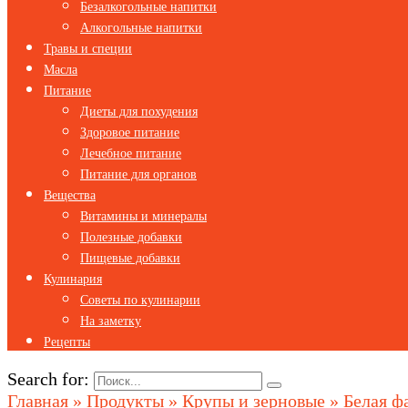
Безалкогольные напитки
Алкогольные напитки
Травы и специи
Масла
Питание
Диеты для похудения
Здоровое питание
Лечебное питание
Питание для органов
Вещества
Витамины и минералы
Полезные добавки
Пищевые добавки
Кулинария
Советы по кулинарии
На заметку
Рецепты
Search for:
Главная
»
Продукты
»
Крупы и зерновые
»
Белая ф