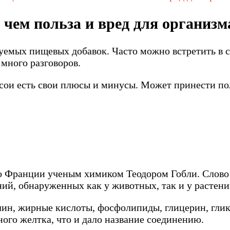
 чем польза и вред для организм
емых пищевых добавок. Часто можно встретить в со
 много разговоров.
з сои есть свои плюсы и минусы. Может принести по
во Франции ученым химиком Теодором Гобли. Слово
й, обнаруженных как у животных, так и у растени
холин, жирные кислоты, фосфолипиды, глицерин, гл
ого желтка, что и дало название соединению.