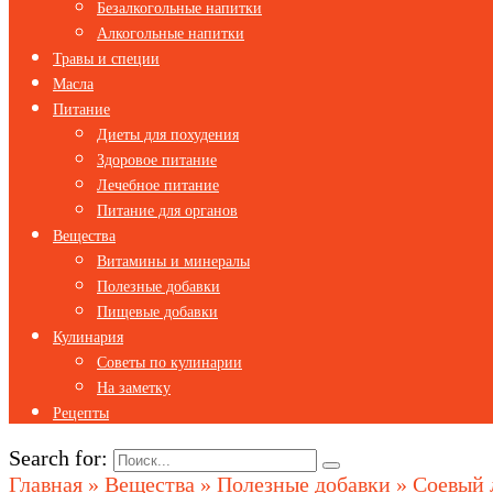
Безалкогольные напитки
Алкогольные напитки
Травы и специи
Масла
Питание
Диеты для похудения
Здоровое питание
Лечебное питание
Питание для органов
Вещества
Витамины и минералы
Полезные добавки
Пищевые добавки
Кулинария
Советы по кулинарии
На заметку
Рецепты
Search for:
Главная
»
Вещества
»
Полезные добавки
»
Соевый л