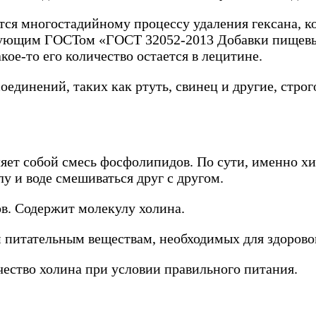
ся многостадийному процессу удаления гексана, ко
твующим ГОСТом «ГОСТ 32052-2013 Добавки пищевы
кое-то его количество остается в лецитине.
единений, таких как ртуть, свинец и другие, стро
яет собой смесь фосфолипидов. По сути, именно х
слу и воде смешиваться друг с другом.
в. Содержит молекулу холина.
питательным веществам, необходимых для здорово
ество холина при условии правильного питания.