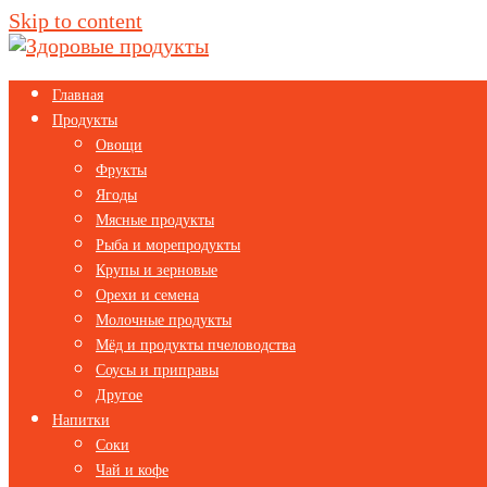
Skip to content
Главная
Продукты
Овощи
Фрукты
Ягоды
Мясные продукты
Рыба и морепродукты
Крупы и зерновые
Орехи и семена
Молочные продукты
Мёд и продукты пчеловодства
Соусы и приправы
Другое
Напитки
Соки
Чай и кофе