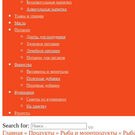
Безалкогольные напитки
Алкогольные напитки
Травы и специи
Масла
Питание
Диеты для похудения
Здоровое питание
Лечебное питание
Питание для органов
Вещества
Витамины и минералы
Полезные добавки
Пищевые добавки
Кулинария
Советы по кулинарии
На заметку
Рецепты
Search for:
Главная
»
Продукты
»
Рыба и морепродукты
»
Рыба