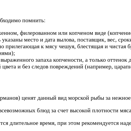
обходимо помнить:
женном, филерованном или копченом виде (копчени
указаны место и дата вылова, поставщик, вес, срок
 прилегающая к мясу чешуя, блестящая и чистая б
иями);
выраженного запаха копчености, а только оттенок 
 цвета и без следов повреждений (например, царап
манов) ценят данный вид морской рыбы за нежное, 
всевозможных блюд за счет высокой плотности мяса
тся длительное время, при этом рекомендуется наде