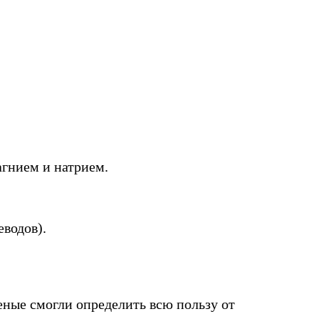
агнием и натрием.
еводов).
еные смогли определить всю пользу от