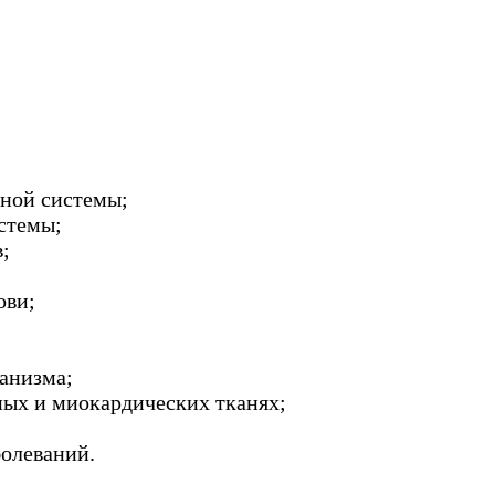
ной системы;
стемы;
;
ови;
анизма;
ных и миокардических тканях;
болеваний.