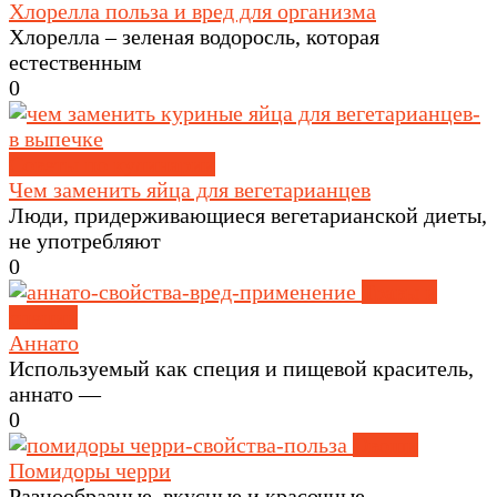
Хлорелла польза и вред для организма
Хлорелла – зеленая водоросль, которая
естественным
0
Советы по кулинарии
Чем заменить яйца для вегетарианцев
Люди, придерживающиеся вегетарианской диеты,
не употребляют
0
Травы и
специи
Аннато
Используемый как специя и пищевой краситель,
аннато —
0
Овощи
Помидоры черри
Разнообразные, вкусные и красочные —