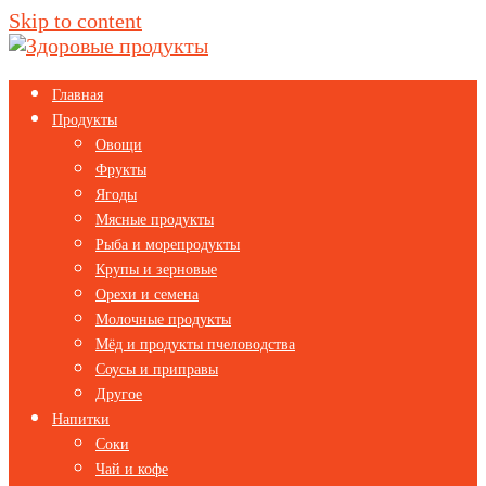
Skip to content
Главная
Продукты
Овощи
Фрукты
Ягоды
Мясные продукты
Рыба и морепродукты
Крупы и зерновые
Орехи и семена
Молочные продукты
Мёд и продукты пчеловодства
Соусы и приправы
Другое
Напитки
Соки
Чай и кофе