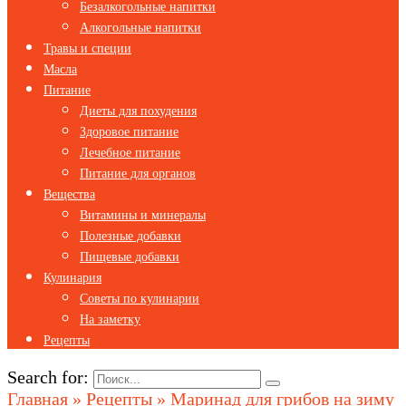
Безалкогольные напитки
Алкогольные напитки
Травы и специи
Масла
Питание
Диеты для похудения
Здоровое питание
Лечебное питание
Питание для органов
Вещества
Витамины и минералы
Полезные добавки
Пищевые добавки
Кулинария
Советы по кулинарии
На заметку
Рецепты
Search for:
Главная
»
Рецепты
»
Маринад для грибов на зиму