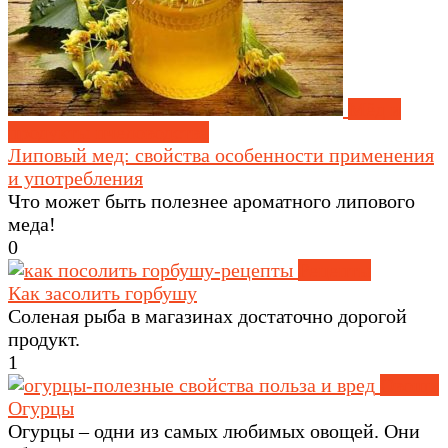
Мёд и
продукты пчеловодства
Липовый мед: свойства особенности применения
и употребления
Что может быть полезнее ароматного липового
меда!
0
Рецепты
Как засолить горбушу
Соленая рыба в магазинах достаточно дорогой
продукт.
1
Овощи
Огурцы
Огурцы – одни из самых любимых овощей. Они