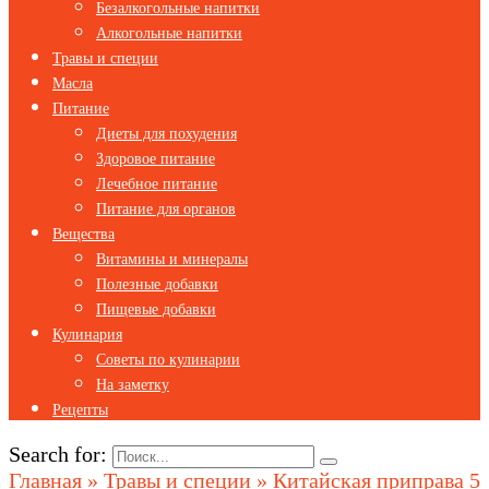
Безалкогольные напитки
Алкогольные напитки
Травы и специи
Масла
Питание
Диеты для похудения
Здоровое питание
Лечебное питание
Питание для органов
Вещества
Витамины и минералы
Полезные добавки
Пищевые добавки
Кулинария
Советы по кулинарии
На заметку
Рецепты
Search for:
Главная
»
Травы и специи
»
Китайская приправа 5