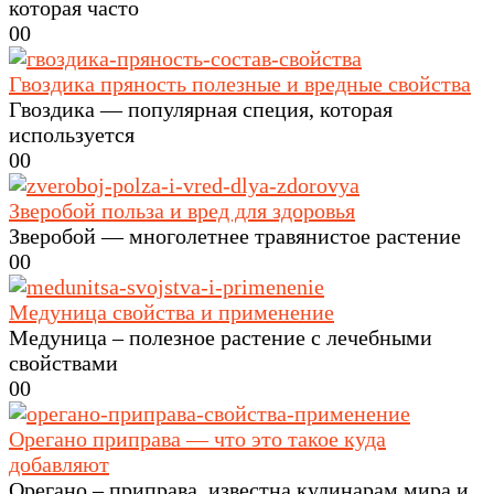
которая часто
0
0
Гвоздика пряность полезные и вредные свойства
Гвоздика — популярная специя, которая
используется
0
0
Зверобой польза и вред для здоровья
Зверобой — многолетнее травянистое растение
0
0
Медуница свойства и применение
Медуница – полезное растение с лечебными
свойствами
0
0
Орегано приправа — что это такое куда
добавляют
Орегано – приправа, известна кулинарам мира и