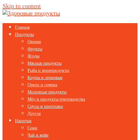
Skip to content
Главная
Продукты
Овощи
Фрукты
Ягоды
Мясные продукты
Рыба и морепродукты
Крупы и зерновые
Орехи и семена
Молочные продукты
Мёд и продукты пчеловодства
Соусы и приправы
Другое
Напитки
Соки
Чай и кофе