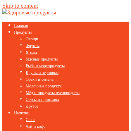
Skip to content
Главная
Продукты
Овощи
Фрукты
Ягоды
Мясные продукты
Рыба и морепродукты
Крупы и зерновые
Орехи и семена
Молочные продукты
Мёд и продукты пчеловодства
Соусы и приправы
Другое
Напитки
Соки
Чай и кофе