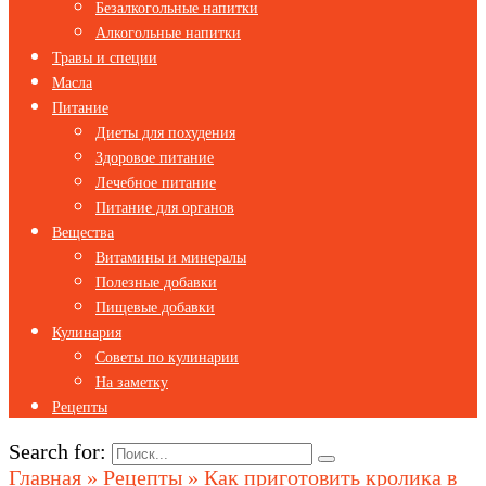
Безалкогольные напитки
Алкогольные напитки
Травы и специи
Масла
Питание
Диеты для похудения
Здоровое питание
Лечебное питание
Питание для органов
Вещества
Витамины и минералы
Полезные добавки
Пищевые добавки
Кулинария
Советы по кулинарии
На заметку
Рецепты
Search for:
Главная
»
Рецепты
»
Как приготовить кролика в