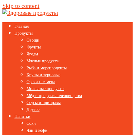
Skip to content
Главная
Продукты
Овощи
Фрукты
Ягоды
Мясные продукты
Рыба и морепродукты
Крупы и зерновые
Орехи и семена
Молочные продукты
Мёд и продукты пчеловодства
Соусы и приправы
Другое
Напитки
Соки
Чай и кофе