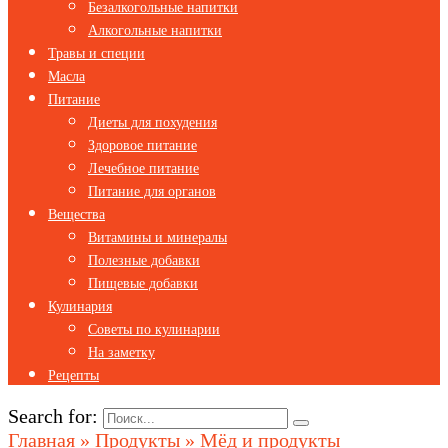
Безалкогольные напитки
Алкогольные напитки
Травы и специи
Масла
Питание
Диеты для похудения
Здоровое питание
Лечебное питание
Питание для органов
Вещества
Витамины и минералы
Полезные добавки
Пищевые добавки
Кулинария
Советы по кулинарии
На заметку
Рецепты
Search for:
Главная
»
Продукты
»
Мёд и продукты