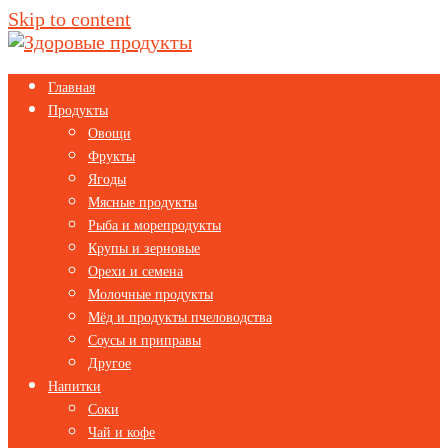
Skip to content
Главная
Продукты
Овощи
Фрукты
Ягоды
Мясные продукты
Рыба и морепродукты
Крупы и зерновые
Орехи и семена
Молочные продукты
Мёд и продукты пчеловодства
Соусы и приправы
Другое
Напитки
Соки
Чай и кофе