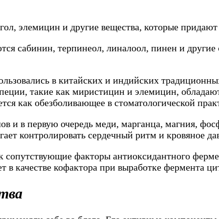
гол, элемицин и другие вещества, которые придают
ся сабинин, терпинеол, линалоол, пинен и другие
ользовались в китайских и индийских традиционных
специи, такие как миристицин и элемицин, облад
ется как обезболивающее в стоматологической практ
в и в первую очередь меди, марганца, магния, фос
гает контролировать сердечный ритм и кровяное да
ак сопутствующие факторы антиоксидантного ферм
ет в качестве кофактора при выработке фермента ц
ства