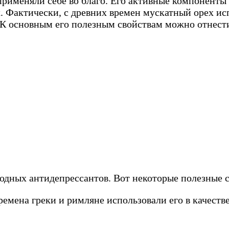
 применяли себе во благо. Его активные компонен
 Фактически, с древних времен мускатный орех исп
. К основным его полезным свойствам можно отнест
дных антидепрессантов. Вот некоторые полезные с
емена греки и римляне использовали его в качестве