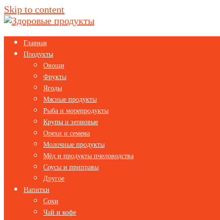
Skip to content
Главная
Продукты
Овощи
Фрукты
Ягоды
Мясные продукты
Рыба и морепродукты
Крупы и зерновые
Орехи и семена
Молочные продукты
Мёд и продукты пчеловодства
Соусы и приправы
Другое
Напитки
Соки
Чай и кофе