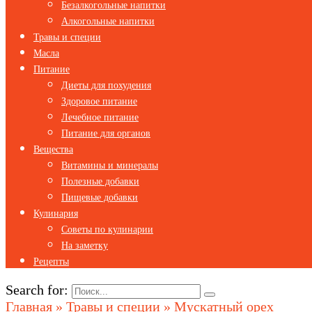
Безалкогольные напитки
Алкогольные напитки
Травы и специи
Масла
Питание
Диеты для похудения
Здоровое питание
Лечебное питание
Питание для органов
Вещества
Витамины и минералы
Полезные добавки
Пищевые добавки
Кулинария
Советы по кулинарии
На заметку
Рецепты
Search for:
Главная
»
Травы и специи
»
Мускатный орех