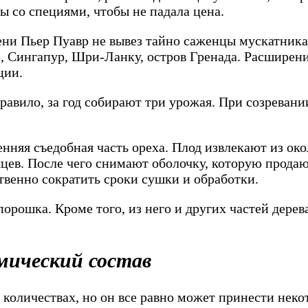
ы со специями, чтобы не падала цена.
ени Пьер Пуавр не вывез тайно саженцы мускатника
, Сингапур, Шри-Ланку, остров Гренада. Расширен
ции.
авило, за год собирают три урожая. При созревани
няя съедобная часть ореха. Плод извлекают из око
сяцев. После чего снимают оболочку, которую прода
венно сократить сроки сушки и обработки.
порошка. Кроме того, из него и других частей дере
мический состав
 количествах, но он все равно может принести неко