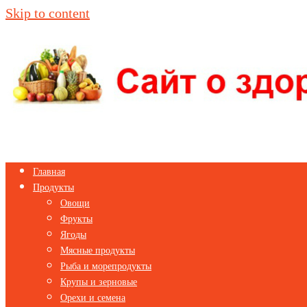
Skip to content
Главная
Продукты
Овощи
Фрукты
Ягоды
Мясные продукты
Рыба и морепродукты
Крупы и зерновые
Орехи и семена