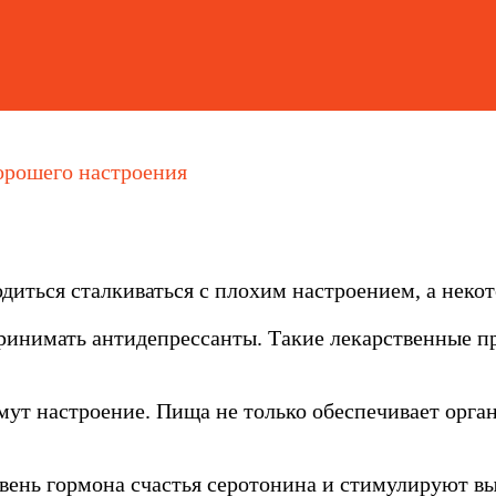
орошего настроения
ться сталкиваться с плохим настроением, а некото
 принимать антидепрессанты. Такие лекарственные п
ут настроение. Пища не только обеспечивает орган
ень гормона счастья серотонина и стимулируют выр