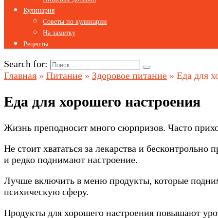
Кулинария
Советы по кулинарии
На заметку
Рецепты
Search for:
Главная
»
Питание
»
Здоровое питание
»
Еда для х
Еда для хорошего настроения
Жизнь преподносит много сюрпризов. Часто приходи
Не стоит хвататься за лекарства и бесконтрольно
и редко поднимают настроение.
Лучше включить в меню продукты, которые подним
психическую сферу.
Продукты для хорошего настроения повышают уров